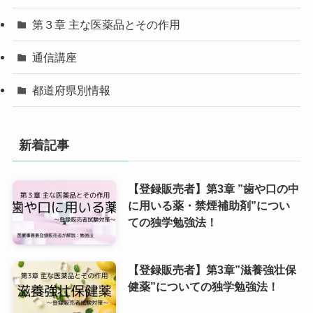
第３章 主な医薬品とその作用
通信講座
都道府県別情報
新着記事
【登録販売者】第3章 ”歯や口の中
に用いる薬・禁煙補助剤”につい
ての独学勉強法！
【登録販売者】第3章”滋養強壮保
健薬”についての独学勉強法！