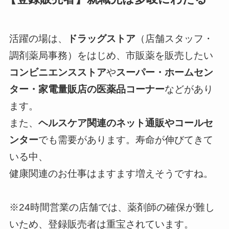
活躍の場は、
ドラッグストア
（店舗スタッフ・
調剤薬局事務）をはじめ、市販薬を販売したい
コンビニエンスストア
や
スーパー
・ホ
ームセン
ター
・
家電量販店
の医薬品コーナー
などがあり
ます。
また、
ヘルスケア関連の
ネット通販
や
コールセ
ンター
でも需要があります。寿命が伸びてきて
いる中、
健康関連のお仕事はますます増えそうですね。
※24時間営業の店舗では、薬剤師の確保が難し
いため、登録販売者は重宝されています。